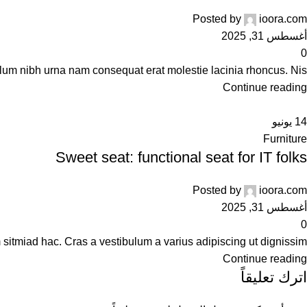
Posted by
ioora.com
أغسطس 31, 2025
0
um nibh urna nam consequat erat molestie lacinia rhoncus. Nis...
Continue reading
14
يونيو
Furniture
Sweet seat: functional seat for IT folks
Posted by
ioora.com
أغسطس 31, 2025
0
itmiad hac. Cras a vestibulum a varius adipiscing ut dignissim ...
Continue reading
اترك تعليقاً