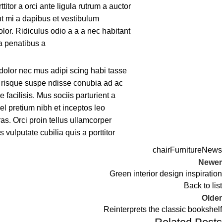
itor a orci ante ligula rutrum a auctor
ent mi a dapibus et vestibulum
or. Ridiculus odio a a a nec habitant
a penatibus a.
 dolor nec mus adipi scing habi tasse
e risque suspe ndisse conubia ad ac
facilisis. Mus sociis parturient a
l pretium nibh et inceptos leo
s. Orci proin tellus ullamcorper
 vulputate cubilia quis a porttitor
chair
Furniture
News
Newer
Green interior design inspiration
Back to list
Older
Reinterprets the classic bookshelf