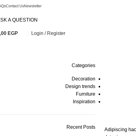
AQs
Contact Us
Newsletter
SK A QUESTION
,00
EGP
Login / Register
Categories
Decoration
Design trends
Furniture
Inspiration
Recent Posts
Adipiscing hac 