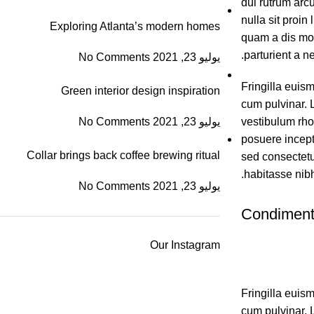
dui rutrum arc
nulla sit proin 
Exploring Atlanta’s modern homes
quam a dis mon
parturient a ne
يوليو 23, 2021
No Comments
Fringilla euis
Green interior design inspiration
cum pulvinar. 
vestibulum rhon
يوليو 23, 2021
No Comments
posuere incept
Collar brings back coffee brewing ritual
sed consectetu
habitasse nib
يوليو 23, 2021
No Comments
Condimen
Our Instagram
Fringilla euis
cum pulvinar. 