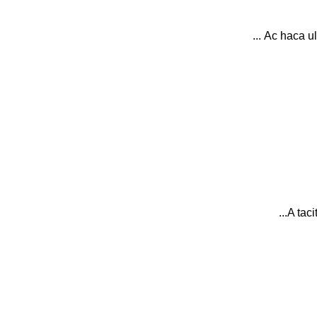
Ac haca ul
A taci