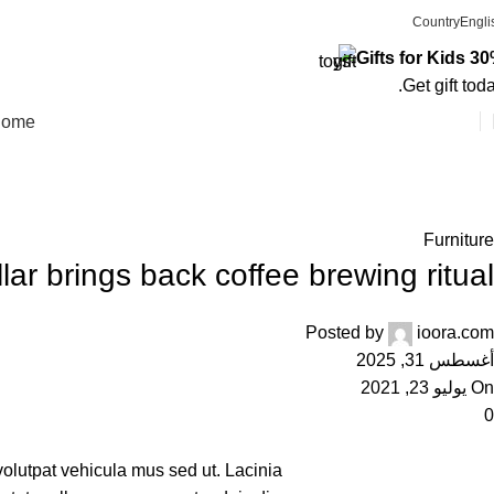
Country
Engli
30% Gifts fo
Get gift toda
ome
Blog
Home
Furniture
Furniture
lar brings back coffee brewing ritual
Posted by
ioora.com
أغسطس 31, 2025
On يوليو 23, 2021
0
 volutpat vehicula mus sed ut. Lacinia