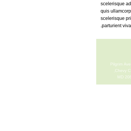
scelerisque adi
quis ullamcorpe
scelerisque pr
parturient viv
Chevy C
MD 20