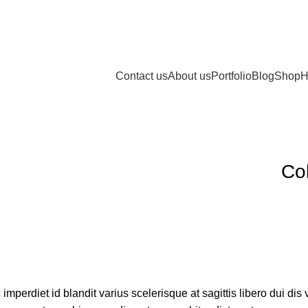
Contact us
About us
Portfolio
Blog
Shop
H
Col
imperdiet id blandit varius scelerisque at sagittis libero dui dis