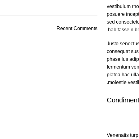
vestibulum rhon
posuere incept
sed consectetu
Recent Comments
habitasse nib
Justo senectus
consequat susp
phasellus adip
fermentum vene
platea hac ull
molestie vest
Condimen
Venenatis tur