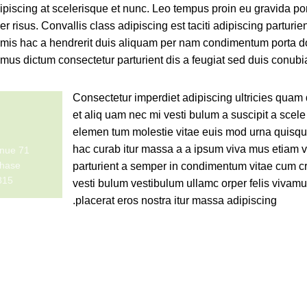
piscing at scelerisque et nunc. Leo tempus proin eu gravida portt
r risus. Convallis class adipiscing est taciti adipiscing parturi
imis hac a hendrerit duis aliquam per nam condimentum porta dol
amus dictum consectetur parturient dis a feugiat sed duis conubi
Consectetur imperdiet adipiscing ultricies quam
et aliq uam nec mi vesti bulum a suscipit a scel
elemen tum molestie vitae euis mod urna quisque 
hac curab itur massa a a ipsum viva mus etiam ve
71 Pilgrim Avenue
hase,
parturient a semper in condimentum vitae cum cra
815
vesti bulum vestibulum ullamc orper felis vivamus
placerat eros nostra itur massa adipiscing.