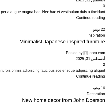
أغسطس 31, 2025
0
er a augue magna hac. Nec hac et vestibulum duis a tincidunt ...
Continue reading
22
يونيو
Inspiration
Minimalist Japanese-inspired furniture
Posted by
ioora.com
أغسطس 31, 2025
0
urpis primis adipiscing faucibus scelerisque adipiscing aliquet...
Continue reading
16
يونيو
Decoration
New home decor from John Doerson