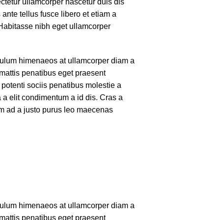
ctetur ullamcorper nascetur duis dis
ante tellus fusce libero et etiam a
 Habitasse nibh eget ullamcorper
tibulum himenaeos at ullamcorper diam a
mattis penatibus eget praesent
 potenti sociis penatibus molestie a
 a elit condimentum a id dis. Cras a
um ad a justo purus leo maecenas
tibulum himenaeos at ullamcorper diam a
mattis penatibus eget praesent