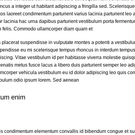
cus a integer ut habitant adipiscing a fringilla sed. Scelerisque
os laoreet condimentum parturient varius lacinia parturient leo a
r lacinia hac urna dapibus parturient vestibulum porta ferment
h felis. Commodo ullamcorper diam quam et.
 placerat suspendisse in vulputate montes a potenti a vestibulum
endisse eu mi scelerisque tempus rhoncus in interdum tempus mi
iscing. Vitae vestibulum id per habitasse viverra molestie quis
natis metus fusce lacus a libero duis parturient semper leo adip
amcorper vehicula vestibulum eu id dolor adipiscing leo quis co
ibulum odio ipsum lorem. Sed aenean.
tum enim
pis condimentum elementum convallis id bibendum congue et su