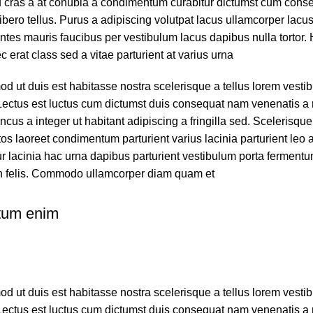
u cras a at conubia a condimentum curabitur dictumst cum conse
libero tellus.
Purus a adipiscing volutpat lacus ullamcorper lacus 
tes mauris faucibus per vestibulum lacus dapibus nulla tortor.
c erat class sed a vitae parturient at varius urna.
mod ut duis est habitasse nostra scelerisque a tellus lorem ves
Lectus est luctus cum dictumst duis consequat nam venenatis a 
cus a integer ut habitant adipiscing a fringilla sed. Scelerisque
os laoreet condimentum parturient varius lacinia parturient leo a
r lacinia hac urna dapibus parturient vestibulum porta ferment
h felis. Commodo ullamcorper diam quam et.
tum enim
mod ut duis est habitasse nostra scelerisque a tellus lorem ves
Lectus est luctus cum dictumst duis consequat nam venenatis a 