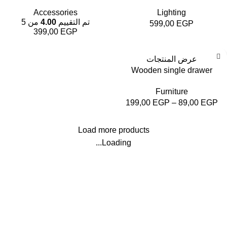
Accessories
Lighting
تم التقييم
4.00
من 5
599,00
EGP
399,00
EGP
عرض المنتجات
Wooden single drawer
Furniture
199,00
EGP
–
89,00
EGP
Load more products
Loading...
Condimentum adipiscing vel neque dis nam parturient orci at